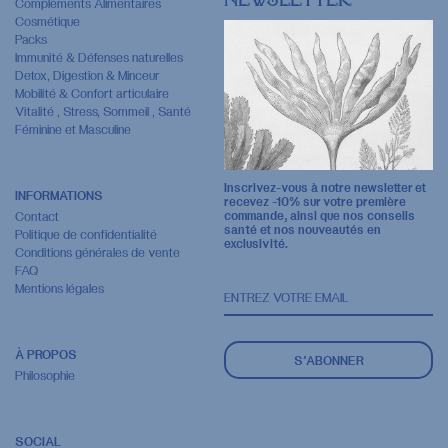
NEWSLETTER
Compléments Alimentaires
Cosmétique
Packs
Immunité & Défenses naturelles
Detox, Digestion & Minceur
Mobilité & Confort articulaire
Vitalité , Stress, Sommeil , Santé
Féminine et Masculine
Inscrivez-vous à notre newsletter et
INFORMATIONS
recevez -10% sur votre première
commande, ainsi que nos conseils
Contact
santé et nos nouveautés en
Politique de confidentialité
exclusivité.
Conditions générales de vente
FAQ
Mentions légales
À PROPOS
S’ABONNER
Philosophie
SOCIAL