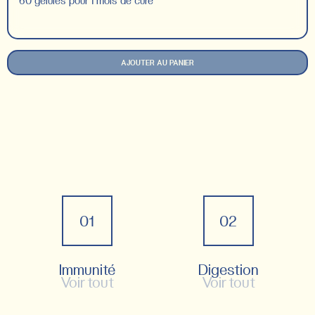
60 gélules pour 1 mois de cure
AJOUTER AU PANIER
01
02
Immunité
Digestion
Voir tout
Voir tout